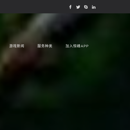
游戏新闻
服务种类
加入恒峰APP